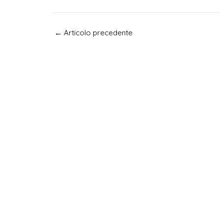
Navigazione
←
Articolo precedente
articoli