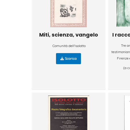
Miti, scienza, vangelo
I racco
Tre an
Comunità dell'Isolotto
testimonianz
Firenze e
Scarica
(a c