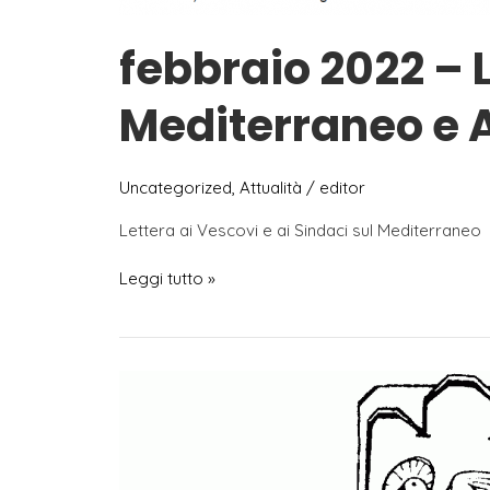
febbraio 2022 – L
Mediterraneo e A
Uncategorized
,
Attualità
/
editor
Lettera ai Vescovi e ai Sindaci sul Mediterraneo
febbraio
Leggi tutto »
2022
–
Lettere
ai
Vescovi
e
ai
Sindaci