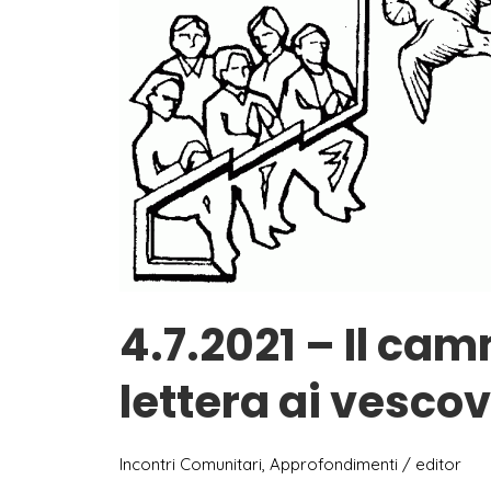
sul
Mediterraneo
e
Appello
“Firenze
dice
NO
a
Minniti”
4.7.2021 – Il cam
lettera ai vescov
Incontri Comunitari
,
Approfondimenti
/
editor