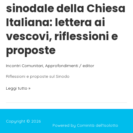
sinodale della Chiesa
Italiana: lettera ai
vescovi, riflessioni e
proposte
Incontri Comunitari
,
Approfondimenti
/
editor
Riflessioni e proposte sul Sinodo
4.7.2021
Leggi tutto »
–
Il
cammino
sinodale
della
Copyright © 2026
Chiesa
Powered by Cominità dell'Isolotto
Italiana: