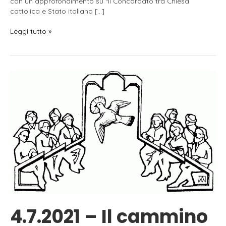
con un approfondimento su “Il Concordato tra Chiesa
cattolica e Stato italiano […]
12.10.25
Leggi tutto »
–
Una
riflessione
su
Chiesa
e
Potere
con
lo
storico
Giovanni
Cavagnini
4.7.2021 – Il cammino