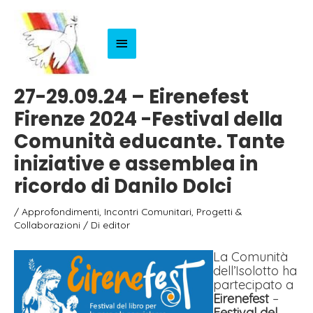
Menu
Principale
27-29.09.24 – Eirenefest
Firenze 2024 -Festival della
Comunità educante. Tante
iniziative e assemblea in
ricordo di Danilo Dolci
/
Approfondimenti
,
Incontri Comunitari
,
Progetti &
Collaborazioni
/ Di
editor
La Comunità
dell’Isolotto ha
partecipato a
Eirenefest
–
Festival del