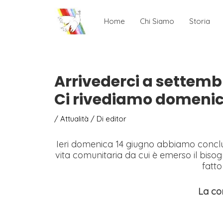
Home
Chi Siamo
Storia
Arrivederci a settemb
Ci rivediamo domenic
/
Attualità
/ Di
editor
Ieri domenica 14 giugno abbiamo concluso
vita comunitaria da cui è emerso il biso
fatto
La com