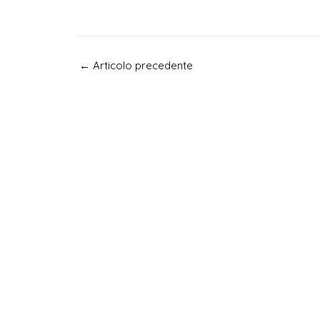
Navigazione
←
Articolo precedente
articoli