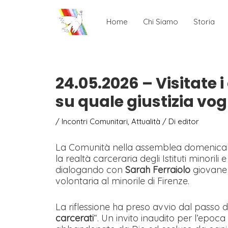
Home
Chi Siamo
Storia
24.05.2026 – Visitate i
su quale giustizia vog
/
Incontri Comunitari
,
Attualità
/ Di
editor
La Comunità nella assemblea domenicale de
la realtà carceraria degli Istituti minorili
dialogando con
Sarah Ferraiolo
giovane 
volontaria al minorile di Firenze.
La riflessione ha preso avvio dal passo 
carcerati
“. Un invito inaudito per l’epoc