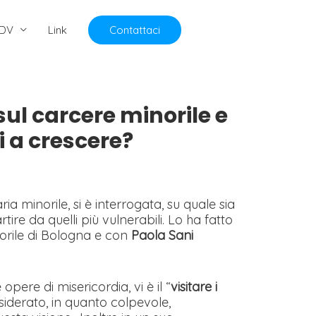
DV
Link
Contattaci
 sul carcere minorile e
i a crescere?
 minorile, si è interrogata, su quale sia
rtire da quelli più vulnerabili. Lo ha fatto
norile di Bologna e con
Paola Sani
 opere di misericordia, vi è il “
visitare i
siderato, in quanto colpevole,