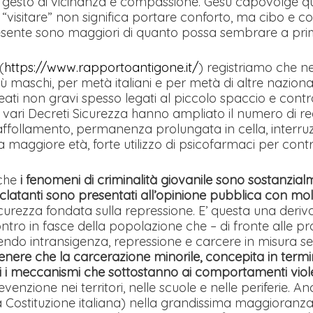
esto di vicinanza e compassione. Gesù capovolge ques
isitare” non significa portare conforto, ma cibo e con
presente sono maggiori di quanto possa sembrare a prim
(
https://www.rapportoantigone.it/
) registriamo che ne
 maschi, per metà italiani e per metà di altre nazionalit
r reati non gravi spesso legati al piccolo spaccio e con
 i vari Decreti Sicurezza hanno ampliato il numero di re
follamento, permanenza prolungata in cella, interruzioni
a maggiore età, forte utilizzo di psicofarmaci per contro
 che
i fenomeni di criminalità giovanile sono sostanzial
eclatanti sono presentati all’opinione pubblica con mo
curezza fondata sulla repressione. E’ questa una deriva
contro in fasce della popolazione che – di fronte alle pr
ndo intransigenza, repressione e carcere in misura se
enere che la carcerazione minorile, concepita in termini 
i i meccanismi che sottostanno ai comportamenti viole
enzione nei territori, nelle scuole e nelle periferie. A
Costituzione italiana) nella grandissima maggioranza 