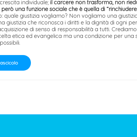
crescita individuale;
il carcere non trasforma, non ried
ge però una funzione sociale che è quella di “rinchiudere
: quale giustizia vogliamo? Non vogliamo una giustizi
giustizia che riconosca i diritti e la dignità di ogni pe
i acquisizione di senso di responsabilità a tutti. Credia
scelta etica ed evangelica ma una condizione per una s
ossibili.
Fascicolo