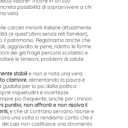
ta visione- Inoltre in un suo
creta possibilità di sopravvivere a chi
a vista.
lle carceri minorili italiane attualmente
à (e quest’ultimi senza reti familiari),
tro il patrimonio. Registriamo anche che
ati, aggravato le pene, ridotto le forme
 dei già fragili percorsi scolastici e
llare le tensioni, problemi di salute.
mente stabili
e non si nota una vera
lto clamore
, alimentando la paura e
 guidata per lo più dalla politica
oprie inquietudini e incertezze
mpre più frequente, anche per i minori.
punitivi, non affronti e non risolva il
nti,
e che al contrario servano risorse e
ncora una volta ci rendiamo conto che il
dei casi non costituisce uno strumento