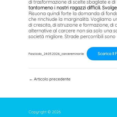
di trasformazione di scelte sbagliate e di 
tantomeno i nostri ragazzi difficili. Svol
Risuona quindi forte la domanda di fondo
che rinchiude la marginalità. Vogliamo una 
di crescita, di istruzione e formazione, d
alternative al carcere non sia solo una 
società migliore. Strade percorribili sono p
Scarica Il 
Fascicolo_24.05.2026_carcereminorile
Navigazione
←
Articolo precedente
articoli
Copyright © 2026