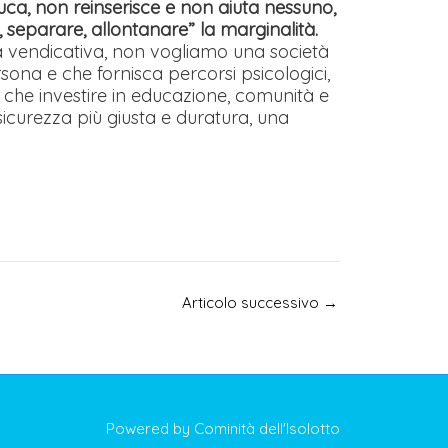
uca, non reinserisce e non aiuta nessuno,
, separare, allontanare” la marginalità.
a vendicativa, non vogliamo una società
rsona e che fornisca percorsi psicologici,
mo che investire in educazione, comunità e
icurezza più giusta e duratura, una
Articolo successivo
→
Powered by Cominità dell'Isolotto