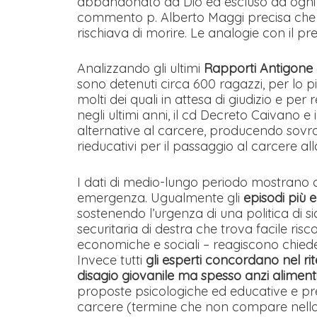
abbandonato da Dio ed escluso da ogni g
commento p. Alberto Maggi precisa che “v
rischiava di morire. Le analogie con il 
Analizzando gli ultimi
Rapporti Antigone
sono detenuti circa 600 ragazzi, per lo più
molti dei quali in attesa di giudizio e pe
negli ultimi anni, il cd Decreto Caivano e
alternative al carcere, producendo sovraf
rieducativi per il passaggio al carcere all
I dati di medio-lungo periodo mostrano
emergenza. Ugualmente gli
episodi più 
sostenendo l’urgenza di una politica di si
securitaria di destra che trova facile ris
economiche e sociali – reagiscono chiede
Invece tutti
gli esperti concordano nel rit
disagio giovanile ma spesso anzi aliment
proposte psicologiche ed educative e prev
carcere (termine che non compare nella 