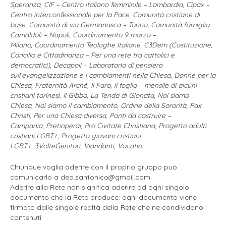
Speranza, CIF – Centro italiano femminile – Lombardia, Cipax –
Centro interconfessionale per la Pace, Comunità cristiane di
base, Comunità di via Germanasca – Torino, Comunità famiglia
Camaldoli – Napoli, Coordinamento 9 marzo –
Milano, Coordinamento Teologhe Italiane, C3Dem (Costituzione,
Concilio e Cittadinanza – Per una rete tra cattolici e
democratici), Decapoli – Laboratorio di pensiero
sull’evangelizzazione e i cambiamenti nella Chiesa, Donne per la
Chiesa, Fraternità Arché, Il Faro, il foglio – mensile di alcuni
cristiani torinesi, Il Gibbo, La Tenda di Gionata, Noi siamo
Chiesa, Noi siamo il cambiamento, Ordine della Sororità, Pax
Christi, Per una Chiesa diversa, Ponti da costruire –
Campania, Pretioperai, Pro Civitate Christiana, Progetto adulti
cristiani LGBT+, Progetto giovani cristiani
LGBT+, 3VolteGenitori, Viandanti, Vocatio.
Chiunque voglia aderire con il proprio gruppo può
comunicarlo a dea.santonico@gmail.com.
Aderire alla Rete non significa aderire ad ogni singolo
documento che la Rete produce: ogni documento viene
firmato dalle singole realtà della Rete che ne condividono i
contenuti.