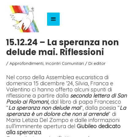
Menu
Principale
15.12.24 – La speranza non
delude mai. Riflessioni
/
Approfondimenti
,
Incontri Comunitari
/ Di
editor
Nel corso della Assemblea eucaristica di
domenica 15 dicembre ’24, Silvia, Franca e
Valentino ci hanno offerto alcuni spunti di
riflessione a partire dalla
seconda lettera di San
Paolo ai Romani
,
dal libro di papa Francesco
“
La speranza non delude mai
“, dalla poesia “
La
speranza è un dolore che non si arrende
” di
Maria Letizia Del Zompo e dalle informazioni
sull’imminente apertura del
Giubileo dedicato
alla speranza
.