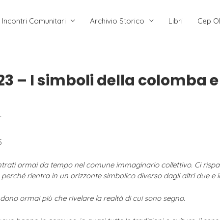
Incontri Comunitari
Archivio Storico
Libri
Cep O
 – I simboli della colomba e 
r
5
rati ormai da tempo nel comune immaginario collettivo. Ci risparm
erché rientra in un orizzonte simbolico diverso dagli altri due e i
ndono ormai più che rivelare la realtà di cui sono segno.