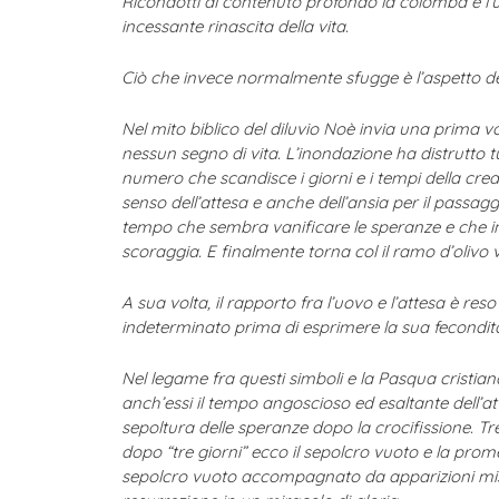
Ricondotti al contenuto profondo la colomba e l’uo
incessante rinascita della vita.
Ciò che invece normalmente sfugge è l’aspetto dell
Nel mito biblico del diluvio Noè invia una prima v
nessun segno di vita. L’inondazione ha distrutto tu
numero che scandisce i giorni e i tempi della cre
senso dell’attesa e anche dell’ansia per il pass
tempo che sembra vanificare le speranze e che in
scoraggia. E finalmente torna col il ramo d’olivo 
A sua volta, il rapporto fra l’uovo e l’attesa è re
indeterminato prima di esprimere la sua fecondit
Nel legame fra questi simboli e la Pasqua cristia
anch’essi il tempo angoscioso ed esaltante dell’at
sepoltura delle speranze dopo la crocifissione. Tr
dopo “tre giorni” ecco il sepolcro vuoto e la prom
sepolcro vuoto accompagnato da apparizioni mistic