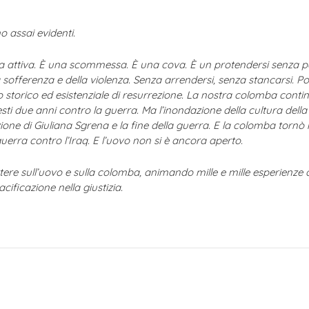
o assai evidenti.
attiva. È una scommessa. È una cova. È un protendersi senza posa f
ella sofferenza e della violenza. Senza arrendersi, senza stancars
torico ed esistenziale di resurrezione. La nostra colomba continu
i due anni contro la guerra. Ma l’inondazione della cultura della
ione di Giuliana Sgrena e la fine della guerra. E la colomba tornò
uerra contro l’Iraq. E l’uovo non si è ancora aperto.
ull’uovo e sulla colomba, animando mille e mille esperienze di at
acificazione nella giustizia.