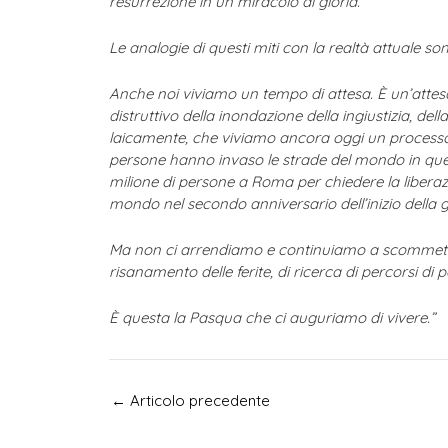
resurrezione in un miracolo di gloria.
Le analogie di questi miti con la realtà attuale son
Anche noi viviamo un tempo di attesa. È un’attesa 
distruttivo della inondazione della ingiustizia, d
laicamente, che viviamo ancora oggi un processo s
persone hanno invaso le strade del mondo in quest
milione di persone a Roma per chiedere la liberaz
mondo nel secondo anniversario dell’inizio della g
Ma non ci arrendiamo e continuiamo a scommettere s
risanamento delle ferite, di ricerca di percorsi di p
È questa la Pasqua che ci auguriamo di vivere.”
Navigazione
←
Articolo precedente
articoli