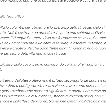
vo hanno in comune, in quasi tutte le tradizioni e culture, il sens
’attesa attiva.
olta la colomba per alimentare la speranza della rinascita della v
tto. Noè è costretto ad attendere. Aspetta una settimana. Ovviamente
azione. È dunque il numero della trasformazione cosmica, il numer
aggio da una condizione a un’altra. Noè dunque aspetta un tempo i
vece è creativo. Perché dopo “sette giorni” manda di nuovo fuori 
verde, segno della vita nuova che rinasce.
so plastico dalla cova. L’uovo cosmico, da cui in molte tradizioni h
à.
na il tema dell’attesa attiva non è affatto secondario. Le donne e
tesa. Fino a configurare la resurrezione stessa come perenne “cova”.
e giorni simbolici che possono significare un attimo come mille an
essa del ritorno. La resurrezione, stando ai racconti biblici, non 
he e dall’attesa del ritorno. Siamo ben lontani dall’ideologia del