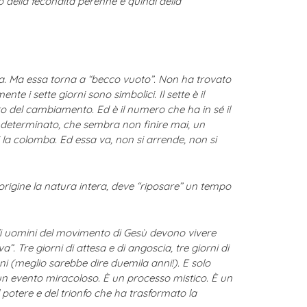
o della fecondità perenne e quindi della
ita. Ma essa torna a “becco vuoto”. Non ha trovato
 i sette giorni sono simbolici. Il sette è il
o del cambiamento. Ed è il numero che ha in sé il
ndeterminato, che sembra non finire mai, un
la colomba. Ed essa va, non si arrende, non si
a origine la natura intera, deve “riposare” un tempo
 gli uomini del movimento di Gesù devono vivere
 Tre giorni di attesa e di angoscia, tre giorni di
ni (meglio sarebbe dire duemila anni!). E solo
è un evento miracoloso. È un processo mistico. È un
 potere e del trionfo che ha trasformato la