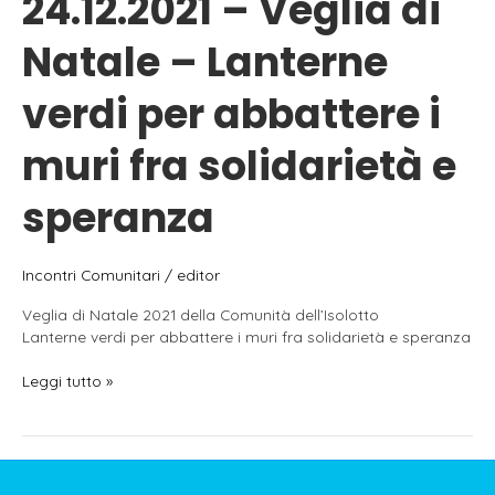
24.12.2021 – Veglia di
Natale – Lanterne
verdi per abbattere i
muri fra solidarietà e
speranza
Incontri Comunitari
/
editor
Veglia di Natale 2021 della Comunità dell’Isolotto
Lanterne verdi per abbattere i muri fra solidarietà e speranza
24.12.2021
Leggi tutto »
–
Veglia
di
Natale
–