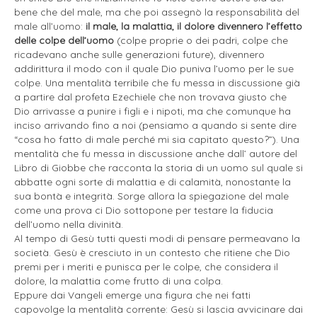
bene che del male, ma che poi assegnò la responsabilità del
male all’uomo:
il male, la malattia, il dolore divennero l’effetto
delle colpe dell’uomo
(colpe proprie o dei padri, colpe che
ricadevano anche sulle generazioni future), divennero
addirittura il modo con il quale Dio puniva l’uomo per le sue
colpe. Una mentalità terribile che fu messa in discussione già
a partire dal profeta Ezechiele che non trovava giusto che
Dio arrivasse a punire i figli e i nipoti, ma che comunque ha
inciso arrivando fino a noi (pensiamo a quando si sente dire
“cosa ho fatto di male perché mi sia capitato questo?”). Una
mentalità che fu messa in discussione anche dall’ autore del
Libro di Giobbe che racconta la storia di un uomo sul quale si
abbatte ogni sorte di malattia e di calamità, nonostante la
sua bontà e integrità. Sorge allora la spiegazione del male
come una prova ci Dio sottopone per testare la fiducia
dell’uomo nella divinità.
Al tempo di Gesù tutti questi modi di pensare permeavano la
società. Gesù è cresciuto in un contesto che ritiene che Dio
premi per i meriti e punisca per le colpe, che considera il
dolore, la malattia come frutto di una colpa.
Eppure dai Vangeli emerge una figura che nei fatti
capovolge la mentalità corrente: Gesù si lascia avvicinare dai