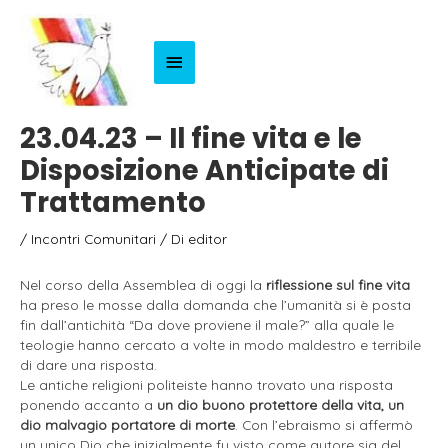
Menu
Principale
23.04.23 – Il fine vita e le
Disposizione Anticipate di
Trattamento
/
Incontri Comunitari
/ Di
editor
Nel corso della Assemblea di oggi la
riflessione sul fine vita
ha preso le mosse dalla domanda che l’umanità si è posta
fin dall’antichità “Da dove proviene il male?” alla quale le
teologie hanno cercato a volte in modo maldestro e terribile
di dare una risposta.
Le antiche religioni politeiste hanno trovato una risposta
ponendo accanto a
un dio buono protettore della vita, un
dio malvagio portatore di morte
. Con l’ebraismo si affermò
un unico Dio che inizialmente fu visto come autore sia del