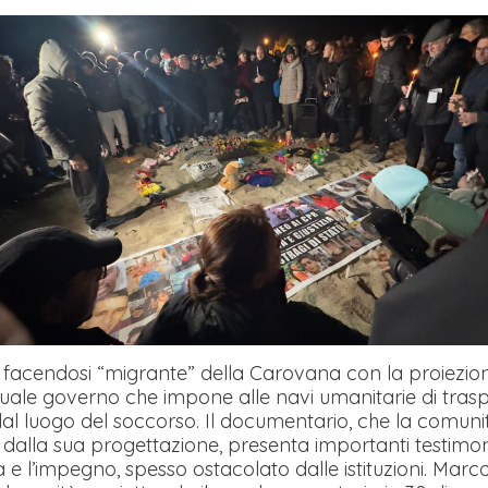
facendosi “migrante” della Carovana con la proiezio
uale governo che impone alle navi umanitarie di traspo
dal luogo del soccorso. Il documentario, che la comuni
in dalla sua progettazione, presenta importanti testimo
 e l’impegno, spesso ostacolato dalle istituzioni. Marc