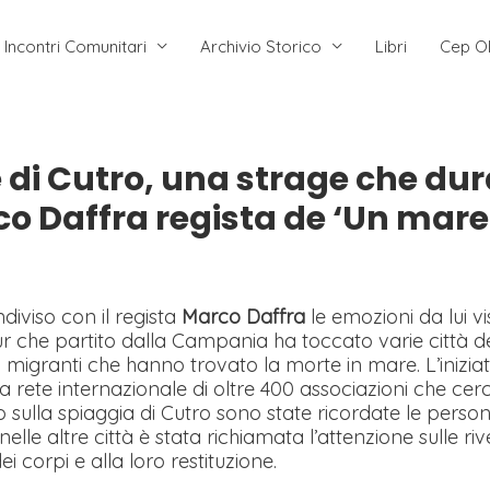
Incontri Comunitari
Archivio Storico
Libri
Cep O
e di Cutro, una strage che dur
 Daffra regista de ‘Un mare d
iviso con il regista
Marco Daffra
le emozioni da lui v
ur che partito dalla Campania ha toccato varie città de
 dei migranti che hanno trovato la morte in mare. L’iniz
 la rete internazionale di oltre 400 associazioni che cerca
io sulla spiaggia di Cutro sono state ricordate le perso
nelle altre città è stata richiamata l’attenzione sulle rive
i corpi e alla loro restituzione.