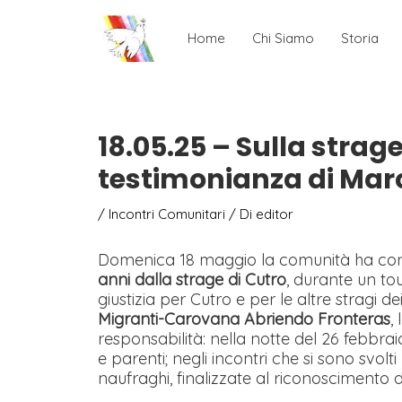
Home
Chi Siamo
Storia
18.05.25 – Sulla strag
testimonianza di Marco
/
Incontri Comunitari
/ Di
editor
Domenica 18 maggio la comunità ha cond
anni dalla strage di Cutro
, durante un to
giustizia per Cutro e per le altre stragi
Migranti-Carovana Abriendo Fronteras
,
responsabilità: nella notte del 26 febbra
e parenti; negli incontri che si sono svolti 
naufraghi, finalizzate al riconoscimento de