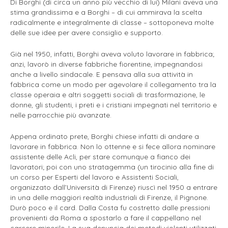
Di Borghi (di circa un anno più vecchio di lui) Milani aveva una
stima grandissima e a Borghi – di cui ammirava la scelta
radicalmente e integralmente di classe – sottoponeva molte
delle sue idee per avere consiglio e supporto.
Già nel 1950, infatti, Borghi aveva voluto lavorare in fabbrica;
anzi, lavorò in diverse fabbriche fiorentine, impegnandosi
anche a livello sindacale. E pensava alla sua attività in
fabbrica come un modo per agevolare il collegamento tra la
classe operaia e altri soggetti sociali di trasformazione, le
donne, gli studenti, i preti e i cristiani impegnati nel territorio e
nelle parrocchie più avanzate.
Appena ordinato prete, Borghi chiese infatti di andare a
lavorare in fabbrica. Non lo ottenne e si fece allora nominare
assistente delle Acli, per stare comunque a fianco dei
lavoratori; poi con uno stratagemma (un tirocinio alla fine di
un corso per Esperti del lavoro e Assistenti Sociali,
organizzato dall’Università di Firenze) riuscì nel 1950 a entrare
in una delle maggiori realtà industriali di Firenze, il Pignone.
Durò poco e il card. Dalla Costa fu costretto dalle pressioni
provenienti da Roma a spostarlo a fare il cappellano nel
carcere minorile. La sua denuncia dei metodi violenti utilizzati