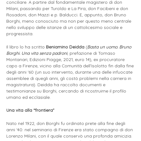
conciliare. A partire dal fondamentale magistero di don
Milani; passando per Turoldo e La Pira; don Facibeni e don
Rosadoni, don Mazzi e p. Balducci. E, appunto, don Bruno
Borghi, meno conosciuto ma non per questo meno centrale
nello sviluppo delle istanze di un cattolicesimo sociale e
progressista.
Il libro lo ha scritto
Beniamino Deidda
(
Basta un uomo. Bruno
Borghi. Una vita senza padroni
, prefazione di Tomaso
Montanari, Edizioni Piagge, 2021, euro 14), ex procuratore
capo a Firenze, vicino alla Comunità dell’Isolotto fin dalla fine
degli anni ‘60 (un suo intervento, durante una delle infuocate
assemblee di quegli anni, gli costò problemi nella carriera in
magistratura). Deidda ha raccolto documenti e
testimonianze su Borghi, cercando di ricostruirne il profilo
umano ed ecclasiale.
Una vita alla “frontiera”
Nato nel 1922, don Borghi fu ordinato prete alla fine degli
anni ‘40: nel seminario di Firenze era stato compagno di don
Lorenzo Milani, con il quale conservò una profonda amicizia.