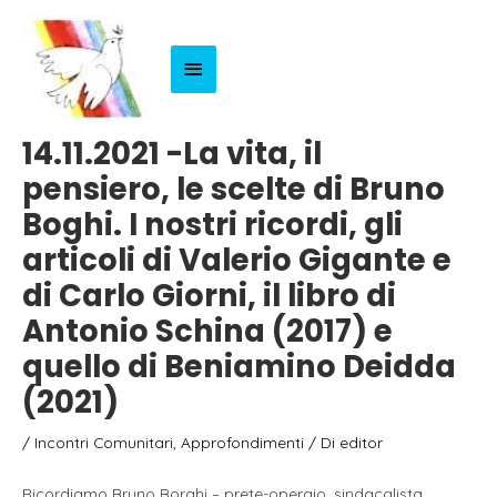
Menu
Principale
14.11.2021 -La vita, il
pensiero, le scelte di Bruno
Boghi. I nostri ricordi, gli
articoli di Valerio Gigante e
di Carlo Giorni, il libro di
Antonio Schina (2017) e
quello di Beniamino Deidda
(2021)
/
Incontri Comunitari
,
Approfondimenti
/ Di
editor
Ricordiamo Bruno Borghi – prete-operaio, sindacalista,