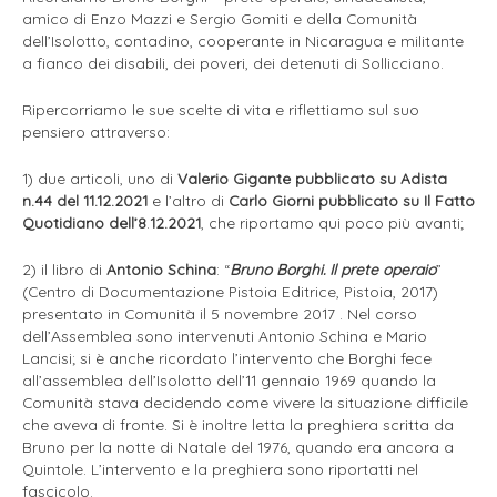
amico di Enzo Mazzi e Sergio Gomiti e della Comunità
dell’Isolotto, contadino, cooperante in Nicaragua e militante
a fianco dei disabili, dei poveri, dei detenuti di Sollicciano.
Ripercorriamo le sue scelte di vita e riflettiamo sul suo
pensiero attraverso:
1) due articoli, uno di
Valerio Gigante pubblicato su Adista
n.44 del 11.12.2021
e l’altro di
Carlo Giorni pubblicato su Il Fatto
Quotidiano dell’8
.
12.2021
, che riportamo qui poco più avanti;
2) il libro di
Antonio Schina
: “
Bruno Borghi. Il prete operaio
”
(Centro di Documentazione Pistoia Editrice, Pistoia, 2017)
presentato in Comunità il 5 novembre 2017 . Nel corso
dell’Assemblea sono intervenuti Antonio Schina e Mario
Lancisi; si è anche ricordato l’intervento che Borghi fece
all’assemblea dell’Isolotto dell’11 gennaio 1969 quando la
Comunità stava decidendo come vivere la situazione difficile
che aveva di fronte. Si è inoltre letta la preghiera scritta da
Bruno per la notte di Natale del 1976, quando era ancora a
Quintole. L’intervento e la preghiera sono riportatti nel
fascicolo.