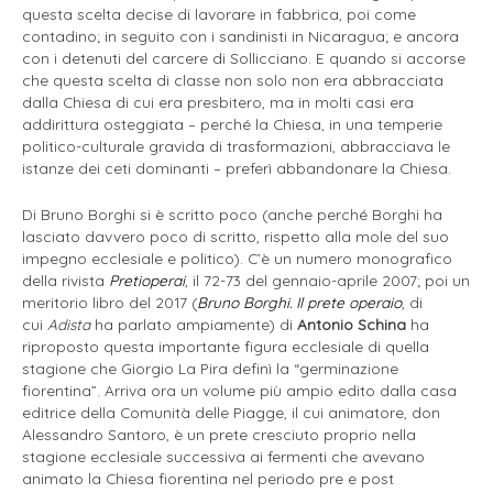
questa scelta decise di lavorare in fabbrica, poi come
contadino; in seguito con i sandinisti in Nicaragua; e ancora
con i detenuti del carcere di Sollicciano. E quando si accorse
che questa scelta di classe non solo non era abbracciata
dalla Chiesa di cui era presbitero, ma in molti casi era
addirittura osteggiata – perché la Chiesa, in una temperie
politico-culturale gravida di trasformazioni, abbracciava le
istanze dei ceti dominanti – preferì abbandonare la Chiesa.
Di Bruno Borghi si è scritto poco (anche perché Borghi ha
lasciato davvero poco di scritto, rispetto alla mole del suo
impegno ecclesiale e politico). C’è un numero monografico
della rivista
Pretioperai
, il 72-73 del gennaio-aprile 2007; poi un
meritorio libro del 2017 (
Bruno Borghi. Il prete operaio
, di
cui
Adista
ha parlato ampiamente) di
Antonio Schina
ha
riproposto questa importante figura ecclesiale di quella
stagione che Giorgio La Pira definì la “germinazione
fiorentina”. Arriva ora un volume più ampio edito dalla casa
editrice della Comunità delle Piagge, il cui animatore, don
Alessandro Santoro, è un prete cresciuto proprio nella
stagione ecclesiale successiva ai fermenti che avevano
animato la Chiesa fiorentina nel periodo pre e post