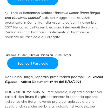
3) il libro di
Beniamino Deidda
“
Basta un uomo: Bruno Borghi,
una vita senza padroni”
(Edizioni Piagge, Firenze, 2021)
presentato in Comunità nella Assemblea del 14 novembre
2017. Nel corso dell’Assemblea sono intervenuti Beniamino
Deidda e Gianni Ricciarelli. L’intervento di Ricciarelli e
riportato nel fascicolo qui allegato.
Fascicolo-14.11.2021_Libro-di-Deidda-su-Bruno-Borghi
Scarica Il Fascicolo
Don Bruno Borghi, l’operaio-prete “senza padroni”
–
di
Valerio
Gigante
–
Adista Documenti n° 44 del 11/12/2021
DOC-3158. ROMA-ADISTA.
Prete operaio, o operaio prete? Nel
caso di don
Bruno Borghi
certamente la seconda opzione.
Nel senso che Borghi diventò prete per abbracciare una
scelta di classe, che per lui era radicata nel Vangelo; per