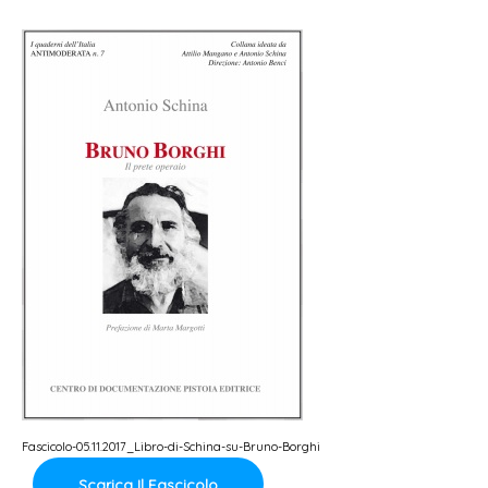
Fascicolo-05.11.2017_Libro-di-Schina-su-Bruno-Borghi
Scarica Il Fascicolo