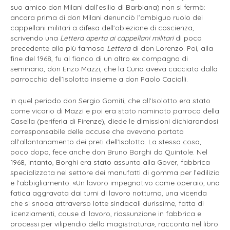
suo amico don Milani dall’esilio di Barbiana) non si fermò:
ancora prima di don Milani denunciò l’ambiguo ruolo dei
cappellani militari a difesa dell’obiezione di coscienza,
scrivendo una
Lettera aperta ai cappellani militari
di poco
precedente alla più famosa
Lettera
di don Lorenzo. Poi, alla
fine del 1968, fu al fianco di un altro ex compagno di
seminario, don Enzo Mazzi, che la Curia aveva cacciato dalla
parrocchia dell’Isolotto insieme a don Paolo Caciolli.
In quel periodo don Sergio Gomiti, che all’Isolotto era stato
come vicario di Mazzi e poi era stato nominato parroco della
Casella (periferia di Firenze), diede le dimissioni dichiarandosi
corresponsabile delle accuse che avevano portato
all’allontanamento dei preti dell’Isolotto. La stessa cosa,
poco dopo, fece anche don Bruno Borghi da Quintole. Nel
1968, intanto, Borghi era stato assunto alla Gover, fabbrica
specializzata nel settore dei manufatti di gomma per l’edilizia
e l’abbigliamento. «Un lavoro impegnativo come operaio, una
fatica aggravata dai turni di lavoro notturno, una vicenda
che si snoda attraverso lotte sindacali durissime, fatta di
licenziamenti, cause di lavoro, riassunzione in fabbrica e
processi per vilipendio della magistratura», racconta nel libro