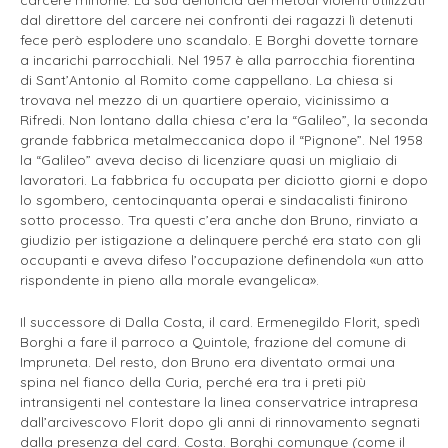
dal direttore del carcere nei confronti dei ragazzi lì detenuti
fece però esplodere uno scandalo. E Borghi dovette tornare
a incarichi parrocchiali. Nel 1957 è alla parrocchia fiorentina
di Sant’Antonio al Romito come cappellano. La chiesa si
trovava nel mezzo di un quartiere operaio, vicinissimo a
Rifredi. Non lontano dalla chiesa c’era la “Galileo”, la seconda
grande fabbrica metalmeccanica dopo il “Pignone”. Nel 1958
la “Galileo” aveva deciso di licenziare quasi un migliaio di
lavoratori. La fabbrica fu occupata per diciotto giorni e dopo
lo sgombero, centocinquanta operai e sindacalisti finirono
sotto processo. Tra questi c’era anche don Bruno, rinviato a
giudizio per istigazione a delinquere perché era stato con gli
occupanti e aveva difeso l’occupazione definendola «un atto
rispondente in pieno alla morale evangelica».
Il successore di Dalla Costa, il card. Ermenegildo Florit, spedì
Borghi a fare il parroco a Quintole, frazione del comune di
Impruneta. Del resto, don Bruno era diventato ormai una
spina nel fianco della Curia, perché era tra i preti più
intransigenti nel contestare la linea conservatrice intrapresa
dall’arcivescovo Florit dopo gli anni di rinnovamento segnati
dalla presenza del card. Costa. Borghi comunque (come il