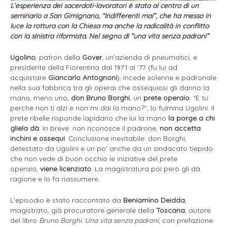
L’esperienza dei sacerdoti-lavoratori è stata al centro di un
seminario a San Gimignano, “Indifferenti mai”, che ha messo in
luce la rottura con la Chiesa ma anche la radicalità in conflitto
con la sinistra riformista. Nel segno di “una vita senza padroni”
Ugolino
, patron della
Gover
, un’azienda di pneumatici, e
presidente della Fiorentina dal 1971 al ’77 (fu lui ad
acquistare
Giancarlo Antognoni
), incede solenne e padronale
nella sua fabbrica tra gli operai che ossequiosi gli danno la
mano, meno uno,
don Bruno Borghi
, un
prete
operaio
. “E tu
perché non ti alzi e non mi dai la mano?”, lo fulmina Ugolini. Il
prete ribelle risponde lapidario che lui la mano
la porge a chi
gliela dà
. In breve: non riconosce il padrone,
non accetta
inchini e ossequi
. Conclusione inevitabile: don Borghi,
detestato da Ugolini e un po’ anche da un sindacato tiepido
che non vede di buon occhio le iniziative del prete
operaio,
viene licenziato
. La magistratura poi però gli dà
ragione e lo fa riassumere.
L’episodio è stato raccontato da
Beniamino Deidda
,
magistrato, già procuratore generale della
Toscana
, autore
del libro
Bruno Borghi. Una vita senza padroni
, con prefazione