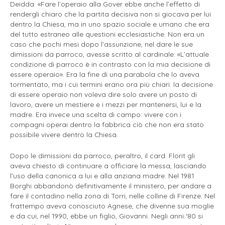
Deidda: «Fare l’operaio alla Gover ebbe anche l’effetto di
rendergli chiaro che la partita decisiva non si giocava per lui
dentro la Chiesa, ma in uno spazio sociale e umano che era
del tutto estraneo alle questioni ecclesiastiche. Non era un
caso che pochi mesi dopo l’assunzione, nel dare le sue
dimissioni da parroco, avesse scritto al cardinale: «L’attuale
condizione di parroco è in contrasto con la mia decisione di
essere operaio». Era la fine di una parabola che lo aveva
tormentato, ma i cui termini erano ora più chiari: la decisione
di essere operaio non voleva dire solo avere un posto di
lavoro, avere un mestiere e i mezzi per mantenersi, lui e la
madre. Era invece una scelta di campo: vivere con i
compagni operai dentro la fabbrica ciò che non era stato
possibile vivere dentro la Chiesa.
Dopo le dimissioni da parroco, peraltro, il card. Florit gli
aveva chiesto di continuare a officiare la messa, lasciando
l’uso della canonica a lui e alla anziana madre. Nel 1981
Borghi abbandonò definitivamente il ministero, per andare a
fare il contadino nella zona di Torri, nelle colline di Firenze. Nel
frattempo aveva conosciuto Agnese, che divenne sua moglie
e da cui, nel 1990, ebbe un figlio, Giovanni. Negli anni ‘80 si