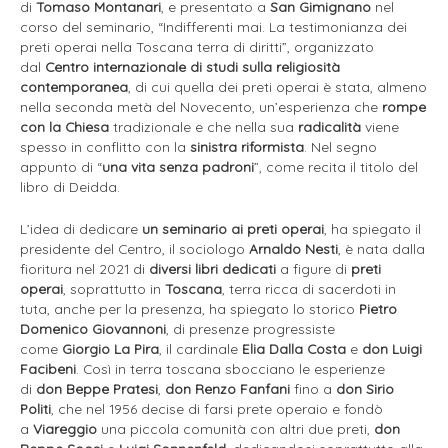
di
Tomaso
Montanari
, e presentato a
San Gimignano
nel
corso del seminario, “Indifferenti mai. La testimonianza dei
preti operai nella Toscana terra di diritti”, organizzato
dal
Centro internazionale di studi sulla religiosità
contemporanea
, di cui quella dei preti operai è stata, almeno
nella seconda metà del Novecento, un’esperienza che
rompe
con la Chiesa
tradizionale e che nella sua
radicalità
viene
spesso in conflitto con la
sinistra riformista
. Nel segno
appunto di “
una vita senza padroni
”, come recita il titolo del
libro di Deidda.
L’idea di dedicare
un seminario ai preti operai
, ha spiegato il
presidente del Centro, il sociologo
Arnaldo Nesti
, è nata dalla
fioritura nel 2021 di
diversi libri dedicati
a figure di
preti
operai
, soprattutto in
Toscana
, terra ricca di sacerdoti in
tuta, anche per la presenza, ha spiegato lo storico
Pietro
Domenico Giovannoni
, di presenze progressiste
come
Giorgio La Pira
, il cardinale
Elia Dalla Costa
e
don Luigi
Facibeni
. Così in terra toscana sbocciano le esperienze
di
don Beppe Pratesi
,
don Renzo Fanfani
fino a
don Sirio
Politi
, che nel 1956 decise di farsi prete operaio e fondò
a
Viareggio
una piccola comunità con altri due preti,
don