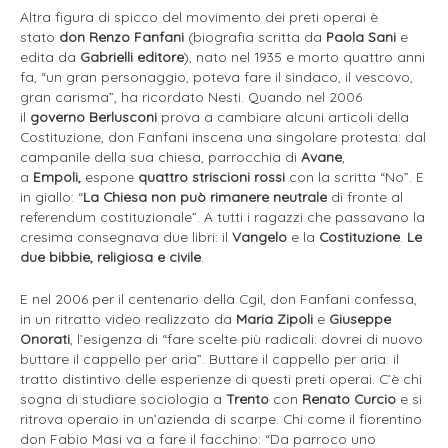
Altra figura di spicco del movimento dei preti operai è
stato
don Renzo Fanfani
(biografia scritta da
Paola Sani
e
edita da
Gabrielli editore
), nato nel 1935 e morto quattro anni
fa, “un gran personaggio, poteva fare il sindaco, il vescovo,
gran carisma”, ha ricordato Nesti. Quando nel 2006
il
governo Berlusconi
prova a cambiare alcuni articoli della
Costituzione, don Fanfani inscena una singolare protesta: dal
campanile della sua chiesa, parrocchia di
Avane
,
a
Empoli,
espone
quattro striscioni rossi
con la scritta “No”. E
in giallo: “
La Chiesa non può rimanere neutrale
di fronte al
referendum costituzionale”. A tutti i ragazzi che passavano la
cresima consegnava due libri: il
Vangelo
e la
Costituzione
.
Le
due bibbie, religiosa e civile
.
E nel 2006 per il centenario della Cgil, don Fanfani confessa,
in un ritratto video realizzato da
Maria Zipoli
e
Giuseppe
Onorati
, l’esigenza di “fare scelte più radicali: dovrei di nuovo
buttare il cappello per aria”. Buttare il cappello per aria: il
tratto distintivo delle esperienze di questi preti operai. C’è chi
sogna di studiare sociologia a
Trento
con
Renato Curcio
e si
ritrova operaio in un’azienda di scarpe. Chi come il fiorentino
don Fabio Masi va a fare il facchino: “Da parroco uno