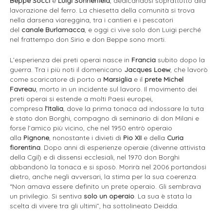
Beppe Socci
e
Luigi Sonnenfeld
, dedicandosi soprattutto alla
lavorazione del ferro. La chiesetta della comunità si trova
nella darsena viareggina, tra i cantieri e i pescatori
del
canale Burlamacca
, e oggi ci vive solo don Luigi perché
nel frattempo don Sirio e don Beppe sono morti.
L’esperienza dei preti operai nasce in
Francia
subito dopo la
guerra. Tra i più noti il domenicano
Jacques Loew
, che lavorò
come scaricatore di porto a
Marsiglia
e il
prete Michel
Favreau
, morto in un incidente sul lavoro. Il movimento dei
preti operai si estende a molti Paesi europei,
compresa
l’Italia
, dove la prima tonaca ad indossare la tuta
è stato don Borghi, compagno di seminario di don Milani e
forse l’amico più vicino, che nel 1950 entrò operaio
alla
Pignone
, nonostante i divieti di
Pio XII
e della
Curia
fiorentina
. Dopo anni di esperienze operaie (divenne attivista
della Cgil) e di dissensi ecclesiali, nel 1970 don Borghi
abbandonò la tonaca e si sposò. Morirà nel 2006 portandosi
dietro, anche negli avversari, la stima per la sua coerenza.
“Non amava essere definito un prete operaio. Gli sembrava
un privilegio. Si sentiva
solo un operaio
. La sua è stata la
scelta di vivere tra gli ultimi”, ha sottolineato Deidda.