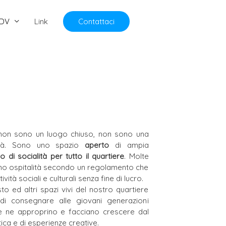
DV
Link
Contattaci
on sono un luogo chiuso, non sono una
ità. Sono uno spazio
aperto
di ampia
io di socialità per tutto il quartiere
. Molte
ovano ospitalità secondo un regolamento che
vità sociali e culturali senza fine di lucro.
to ed altri spazi vivi del nostro quartiere
i consegnare alle giovani generazioni
 ne approprino e facciano crescere dal
tica e di esperienze creative.