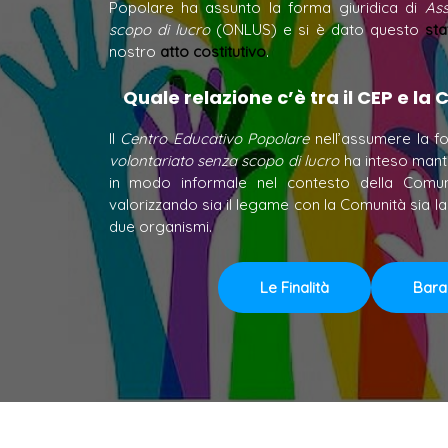
Popolare ha assunto la forma giuridica di
Ass
scopo di lucro
(ONLUS) e si è dato questo
sta
nostro
atto costitutivo
.
Quale relazione c’è tra il CEP e la
Il
Centro Educativo Popolare
nell’assumere la f
volontariato senza scopo di lucro
ha inteso mante
in modo informale nel contesto della Comunit
valorizzando sia il legame con la Comunità sia l
due organismi.
Le Finalità
Bara