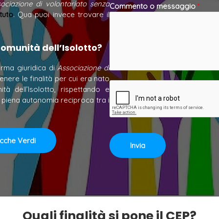
ociazione di volontariato senza
Commento o messaggio
*
tuto
. Qua puoi invece trovare il
 Comunità dell’Isolotto?
orma giuridica di
Associazione di
nere le finalità per cui era nato
à dell’Isolotto, rispettando e
a piena autonomia reciproca tra i
cche Verdi
Invia
Quali finalità si pone il CEP?