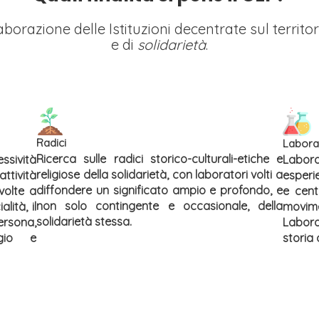
borazione delle Istituzioni decentrate sul territor
e di
solidarietà
.
Radici
Labora
Ricerca sulle radici storico-culturali-etiche e
ssività
Labora
religiose della solidarietà, con laboratori volti a
ttività
esperi
diffondere un significato ampio e profondo, e
volte a
e cent
non solo contingente e occasionale, della
lità, il
movime
solidarietà stessa.
rsona,
Labora
agio e
storia 