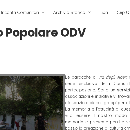
Incontri Comunitari
Archivio Storico
Libri
Cep O
o Popolare ODV
Le baracche di
via degli Aceri
n
sede esclusiva della Comun
partecipazione. Sono un
serviz
associazioni e iniziative vi tr
dà spazio a piccoli gruppi per atti
La memoria e l’attualità di ques
vuol essere il nostro modo d
memoria e presente perché se
basso la creazione di cultura cri