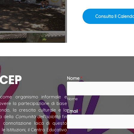
Consulta Il Calend
 CEP
Nome
*
ome organismo informale e
Nome
uovere la partecipazione di base
ndo, la crescita culturale e la
Email
*
za della
Comunità dell’Isolotto
fin
la connotazione laica di questo
e Istituzioni, il Centro Educativo