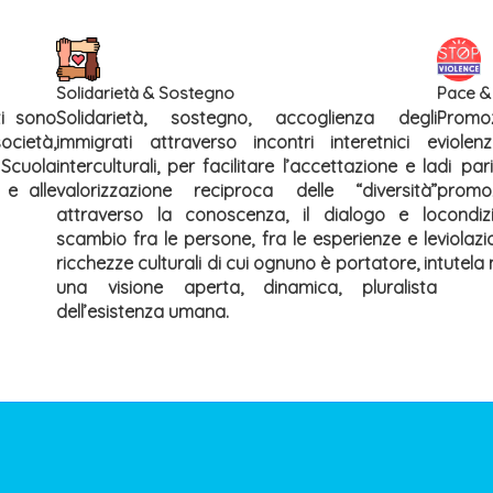
Solidarietà & Sostegno
Pace &
ti sono
Solidarietà, sostegno, accoglienza degli
Promoz
cietà,
immigrati attraverso incontri interetnici e
violenz
Scuola
interculturali, per facilitare l’accettazione e la
di par
 e alle
valorizzazione reciproca delle “diversità”
promo
attraverso la conoscenza, il dialogo e lo
condiz
scambio fra le persone, fra le esperienze e le
violazi
ricchezze culturali di cui ognuno è portatore, in
tutela n
una visione aperta, dinamica, pluralista
dell’esistenza umana.