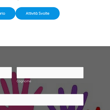
ario
Attività Svolte
Cognome