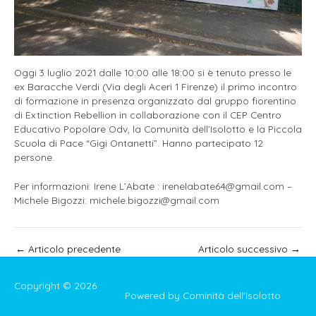
Oggi 3 luglio 2021 dalle 10:00 alle 18:00 si è tenuto presso le
ex Baracche Verdi (Via degli Aceri 1 Firenze) il primo incontro
di formazione in presenza organizzato dal gruppo fiorentino
di Extinction Rebellion in collaborazione con il CEP Centro
Educativo Popolare Odv, la Comunità dell’Isolotto e la Piccola
Scuola di Pace “Gigi Ontanetti”. Hanno partecipato 12
persone.
Per informazioni: Irene L’Abate : irenelabate64@gmail.com –
Michele Bigozzi: michele.bigozzi@gmail.com
Navigazione
←
Articolo precedente
Articolo successivo
→
articoli
Copyright © 2026
Powered by Cominità dell'Isolotto