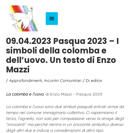
Menu
Principale
09.04.2023 Pasqua 2023 – I
simboli della colomba e
dell’uovo. Un testo di Enzo
Mazzi
/
Approfondimenti
,
Incontri Comunitari
/ Di
editor
La colomba e l’uovo
, di Enzo Mazzi – Pasqua 2005
La colomba e l’uovo sono due simboli pasquali entrati ormai da
tempo nel comune immaginario collettivo. Ci risparmiamo il
terzo, l’agnello, non solo per compassione verso la strage degli
“innocenti” ma perché rientra in un orizzonte simbolico diverso
dagli altri due e induce a considerazioni di altro tipo.