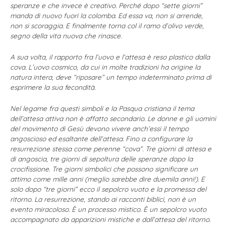
speranze e che invece è creativo. Perché dopo “sette giorni”
manda di nuovo fuori la colomba. Ed essa va, non si arrende,
non si scoraggia. E finalmente torna col il ramo d’olivo verde,
segno della vita nuova che rinasce.
A sua volta, il rapporto fra l’uovo e l’attesa è reso plastico dalla
cova. L’uovo cosmico, da cui in molte tradizioni ha origine la
natura intera, deve “riposare” un tempo indeterminato prima di
esprimere la sua fecondità.
Nel legame fra questi simboli e la Pasqua cristiana il tema
dell’attesa attiva non è affatto secondario. Le donne e gli uomini
del movimento di Gesù devono vivere anch’essi il tempo
angoscioso ed esaltante dell’attesa. Fino a configurare la
resurrezione stessa come perenne “cova”. Tre giorni di attesa e
di angoscia, tre giorni di sepoltura delle speranze dopo la
crocifissione. Tre giorni simbolici che possono significare un
attimo come mille anni (meglio sarebbe dire duemila anni!). E
solo dopo “tre giorni” ecco il sepolcro vuoto e la promessa del
ritorno. La resurrezione, stando ai racconti biblici, non è un
evento miracoloso. È un processo mistico. È un sepolcro vuoto
accompagnato da apparizioni mistiche e dall’attesa del ritorno.