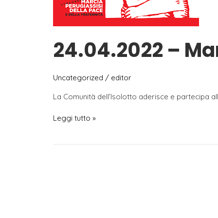
24.04.2022 – Mar
Uncategorized
/
editor
La Comunità dell’Isolotto aderisce e partecipa all
24.04.2022
Leggi tutto »
–
Marcia
per
la
pace
Perugia
Assisi