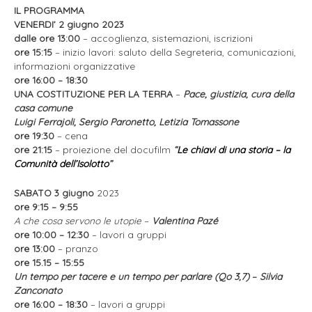
IL PROGRAMMA
VENERDI’ 2 giugno 2023
dalle ore 13:00
– accoglienza, sistemazioni, iscrizioni
ore 15:15
– inizio lavori: saluto della Segreteria, comunicazioni,
informazioni organizzative
ore 16:00 – 18:30
UNA COSTITUZIONE PER LA TERRA
–
Pace, giustizia, cura della
casa comune
Luigi Ferrajoli, Sergio Paronetto, Letizia Tomassone
ore 19:30
– cena
ore 21:15
– proiezione del docufilm
“
Le chiavi di una storia – la
Comunità dell’Isolotto
”
SABATO 3 giugno
2023
ore 9:15 – 9:55
A che cosa servono le utopie
–
Valentina Pazé
ore 10:00 – 12:30
– lavori a gruppi
ore 13:00
– pranzo
ore 15.15 – 15:55
Un tempo per tacere e un tempo per parlare (Qo 3,7)
–
Silvia
Zanconato
ore 16:00 – 18:30
– lavori a gruppi