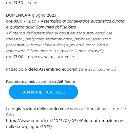
ore 19:30
– cena
DOMENICA 4 giugno 2023
ore 9:00 – 12:30
–
Assemblea di condivisione eucaristica curata
e guidata dalla Comunità dell’Isolotto
All’interno dell’assemblea eucaristica sono stati condivise
riflessioni, preghiere, testimonianze, propositi; sono stati
presentati in breve i lavori dei gruppi ed è stato letto e
approvato il Comunicato “La pace è l’unica vittoria”)
ore 13:00
– pranzo, saluti, partenze
Il
fascicolo della Assemblea eucaristica
è scaricabile qui
Fascicolo-assemblea-eucaristica-CdB-Pesaro
SCARICA IL FASCICOLO
Le
registrazioni delle conferenze
sono disponibili sul sito delle
Cdb:
https://www.cdbitalia.it/2023/06/05/40-incontro-nazionale-
delle-cdb-giugno-2023/