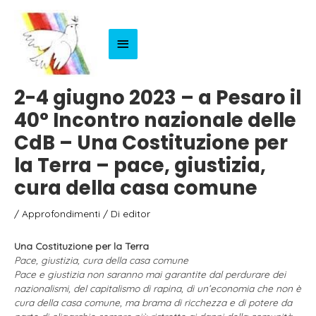
Menu
Principale
2-4 giugno 2023 – a Pesaro il
40° Incontro nazionale delle
CdB – Una Costituzione per
la Terra – pace, giustizia,
cura della casa comune
/
Approfondimenti
/ Di
editor
Una Costituzione per la Terra
Pace, giustizia, cura della casa comune
Pace e giustizia non saranno mai garantite dal perdurare dei
nazionalismi, del capitalismo di rapina, di un’economia che non è
cura della casa comune, ma brama di ricchezza e di potere da