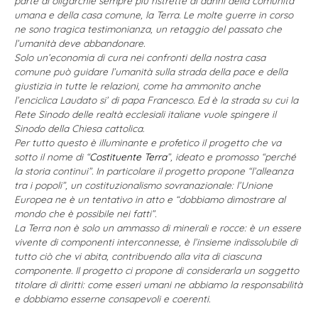
parte di oligarchie sempre più ristrette ai danni della comunità
umana e della casa comune, la Terra. Le molte guerre in corso
ne sono tragica testimonianza, un retaggio del passato che
l’umanità deve abbandonare.
Solo un’economia di cura nei confronti della nostra casa
comune può guidare l’umanità sulla strada della pace e della
giustizia in tutte le relazioni, come ha ammonito anche
l’enciclica Laudato si’ di papa Francesco. Ed è la strada su cui la
Rete Sinodo delle realtà ecclesiali italiane vuole spingere il
Sinodo della Chiesa cattolica.
Per tutto questo è illuminante e profetico il progetto che va
sotto il nome di “
Costituente Terra
”, ideato e promosso “perché
la storia continui”. In particolare il progetto propone “l’alleanza
tra i popoli”, un costituzionalismo sovranazionale: l’Unione
Europea ne è un tentativo in atto e “dobbiamo dimostrare al
mondo che è possibile nei fatti”.
La Terra non è solo un ammasso di minerali e rocce: è un essere
vivente di componenti interconnesse, è l’insieme indissolubile di
tutto ciò che vi abita, contribuendo alla vita di ciascuna
componente. Il progetto ci propone di considerarla un soggetto
titolare di diritti: come esseri umani ne abbiamo la responsabilità
e dobbiamo esserne consapevoli e coerenti.