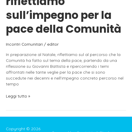
riflettiamo
sull’impegno per la
pace della Comunità
Incontri Comunitari
/
editor
In preparazione al Natale, riflettiamo sul al percorso che la
Comunità ha fatto sul tema della pace, partendo da una
riflessione su Giovanni Battista e ripercorrendo i temi
affrontati nelle tante veglie per la pace che si sono
succedute nei decenni e nell’impegno concreto percorso nel
tempo
17.12.2023
Leggi tutto »
–
In
preparazione
della
Veglia
Copyright © 2026
di