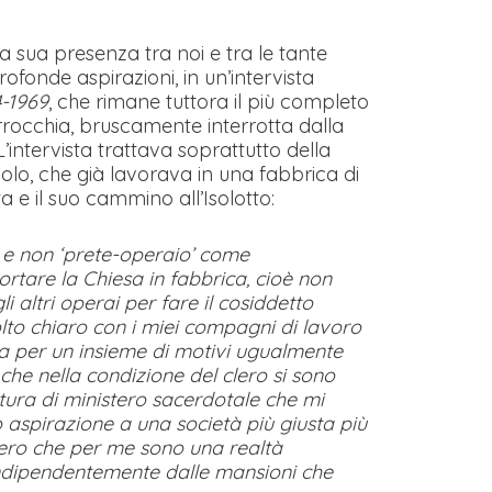
la sua presenza tra noi e tra le tante
ofonde aspirazioni, in un’intervista
4-1969
, che rimane tuttora il più completo
rrocchia, bruscamente interrotta dalla
’intervista trattava soprattutto della
Paolo, che già lavorava in una fabbrica di
a e il suo cammino all’Isolotto:
 e non ‘prete-operaio’ come
rtare la Chiesa in fabbrica, cioè non
 altri operai per fare il cosiddetto
to chiaro con i miei compagni di lavoro
ica per un insieme di motivi ugualmente
 che nella condizione del clero si sono
uttura di ministero sacerdotale che mi
ro aspirazione a una società più giusta più
clero che per me sono una realtà
 indipendentemente dalle mansioni che