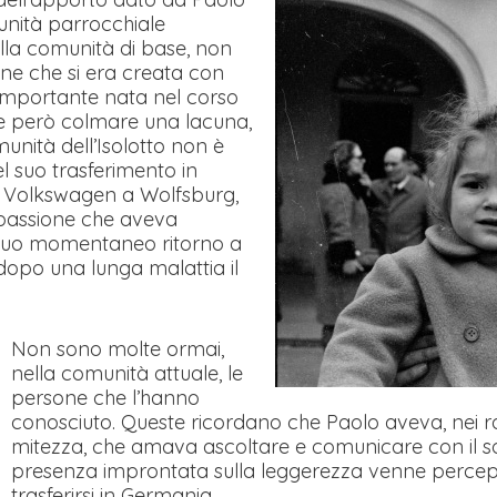
munità parrocchiale
della comunità di base, non
ne che si era creata con
ì importante nata nel corso
le però colmare una lacuna,
unità dell’Isolotto non è
l suo trasferimento in
a Volkswagen a Wolfsburg,
passione che aveva
el suo momentaneo ritorno a
dopo una lunga malattia il
Non sono molte ormai,
nella comunità attuale, le
persone che l’hanno
conosciuto. Queste ricordano che Paolo aveva, nei ra
mitezza, che amava ascoltare e comunicare con il sor
presenza improntata sulla leggerezza venne percepit
trasferirsi in Germania.