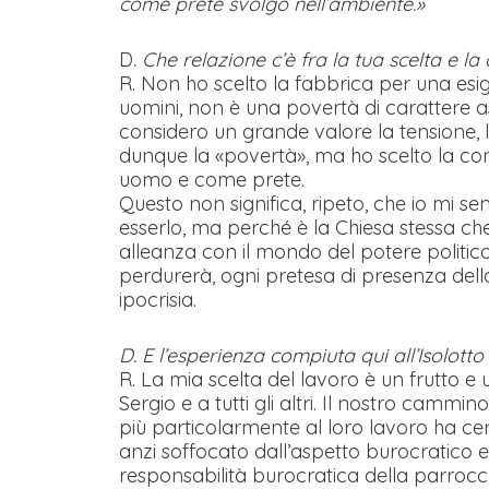
come prete svolgo nell’ambiente.»
D
. Che relazione c’è fra la tua scelta e l
R. Non ho scelto la fabbrica per una esig
uomini, non è una povertà di carattere a
considero un grande valore la tensione, l
dunque la «povertà», ma ho scelto la cond
uomo e come prete.
Questo non significa, ripeto, che io mi 
esserlo, ma perché è la Chiesa stessa ch
alleanza con il mondo del potere politic
perdurerà, ogni pretesa di presenza dell
ipocrisia.
D. E l’esperienza compiuta qui all’Isolotto 
R. La mia scelta del lavoro è un frutto e 
Sergio e a tutti gli altri. Il nostro camm
più particolarmente al loro lavoro ha ce
anzi soffocato dall’aspetto burocratico e
responsabilità burocratica della parrocch