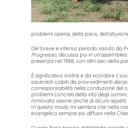
problemi operai, della pace, dell’alluvione,
Del breve e intenso periodo vissuto da Paol
Progressio
, discussa poi in un’assemblea
presenza nel 1968, con altri laici della pa
È significativo inoltre e da ricordare il su
sacerdoti colpiti da provvedimenti discipli
corresponsabilità nella conduzione del c
problemi concreti della vita degli uomini
rinnovata visione anche di alcuni aspetti g
In questo modo mi sembra che nella nostra
evangelico sempre più diffuso nella Chi
Questo forse troppo dettagliato ricordo 