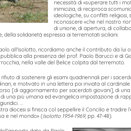
necessità di «superare tutti i mo
inimicizia, di reciproca scomuni
ideologiche, su conflitti religiosi, 
riconoscere «che nel nostro rion
di unione, di apertura, di collab
 della solidarietà espressa ai terremotati siciliani.
o all’Isolotto, ricordiamo anche il contributo da lui off
 pubblica alla presenza del prof. Paolo Barucci e di Gi
rrocchia, nella valle del Belice colpita dal terremoto.
o rifiuto di sostenere gli esami quadriennali per i sacerdo
nari, e motivato in una lettera poi inviata al cardinale 
orso [di aggiornamento per sacerdoti giovani], di una
, di una più umana ed evangelica impostazione di rappo
iuridici. …
 diocesi si finisca col seppellire il Concilio e tradir
esa e nel mondo» (
Isolotto 1954-1969
, pp. 47-48).
dell’apporto dato da Paolo