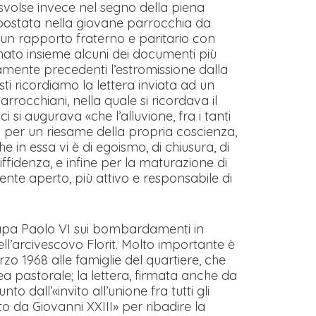
i svolse invece nel segno della piena
postata nella giovane parrocchia da
 un rapporto fraterno e paritario con
mato insieme alcuni dei documenti più
tamente precedenti l’estromissione dalla
ti ricordiamo la lettera inviata ad un
arrocchiani, nella quale si ricordava il
 si augurava «che l’alluvione, fra i tanti
ti per un riesame della propria coscienza,
he in essa vi è di egoismo, di chiusura, di
iffidenza, e infine per la maturazione di
te aperto, più attivo e responsabile di
papa Paolo VI sui bombardamenti in
ell’arcivescovo Florit. Molto importante è
zo 1968 alle famiglie del quartiere, che
inea pastorale; la lettera, firmata anche da
o dall’«invito all’unione fra tutti gli
o da Giovanni XXIII» per ribadire la