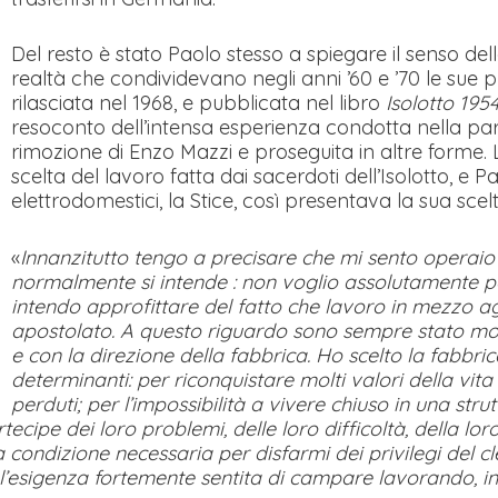
Del resto è stato Paolo stesso a spiegare il senso del
realtà che condividevano negli anni ’60 e ’70 le sue pr
rilasciata nel 1968, e pubblicata nel libro
Isolotto 195
resoconto dell’intensa esperienza condotta nella pa
rimozione di Enzo Mazzi e proseguita in altre forme. L
scelta del lavoro fatta dai sacerdoti dell’Isolotto, e 
elettrodomestici, la Stice, così presentava la sua scelt
«
Innanzitutto tengo a precisare che mi sento operaio
normalmente si intende : non voglio assolutamente po
intendo approfittare del fatto che lavoro in mezzo agli
apostolato. A questo riguardo sono sempre stato mol
e con la direzione della fabbrica. Ho scelto la fabbr
determinanti: per riconquistare molti valori della vita
perduti; per l’impossibilità a vivere chiuso in una str
tecipe dei loro problemi, delle loro difficoltà, della lo
 condizione necessaria per disfarmi dei privilegi del 
e, l’esigenza fortemente sentita di campare lavorando,