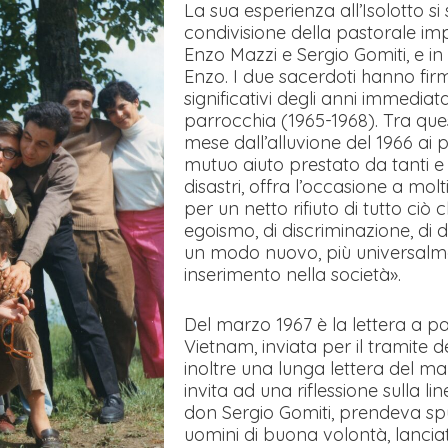
La sua esperienza all’Isolotto s
condivisione della pastorale im
Enzo Mazzi e Sergio Gomiti, e in
Enzo. I due sacerdoti hanno fir
significativi degli anni immedia
parrocchia (1965-1968). Tra ques
mese dall’alluvione del 1966 ai p
mutuo aiuto prestato da tanti e ci
disastri, offra l’occasione a mol
per un netto rifiuto di tutto ciò c
egoismo, di discriminazione, di d
un modo nuovo, più universalmen
inserimento nella società».
Del marzo 1967 è la lettera a 
Vietnam, inviata per il tramite d
inoltre una lunga lettera del mar
invita ad una riflessione sulla l
don Sergio Gomiti, prendeva spunt
uomini di buona volontà, lanciat