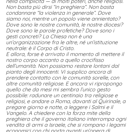
nella complicità — di molti poteri, anche religiosi.
Non basta più dirsi “in preghiera”. Non basta
condannare “la violenza in generale”. Dove
siamo noi, mentre un popolo viene annientato?
Dove sono le nostre comunità, le nostre diocesi?
Dove sono le parole profetiche? Dove sono i
gesti concreti? La Chiesa non è una
un’organizzazione fra le altre, né un’istituzione
neutrale: è il Corpo di Cristo.
E allora, forse è arrivato il momento di mettere il
nostro corpo accanto a quello crocifisso
dell’umanità. Non possiamo restare lontani dal
pianto degli innocenti. Vi supplico ancora di
prendere contatto con le comunità sorelle, con
altre comunità religiose. E ancora vi ripropongo
quello che da mesi mi sembra l’unico gesto
possibile: radunare un centinaio tra religiose e
religiosi, e andare a Roma, davanti al Quirinale, a
pregare giorno e notte, a leggere i Salmi e il
Vangelo. A chiedere con la forza mite della
preghiera che il governo italiano interrompa ogni
vendita di armi a Israele, che si rompano i legami
economici con chi porta avanti un’opera di