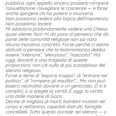
pubblica, ogni appello sincero possano rompere
l’assuefazione, risvegliare le coscienze — e forse
anche spingere chi ha potere a muoversi.
Non possiamo cedere alla logica dell’impotenza.
Non possiamo tacere.
Mi addolora profondamente vedere una Chiesa
quasi silente. Non mi do pace al pensiero che da
parte delle comunità religiose non sia nata
alcuna iniziativa concreta. Forse perché ci siamo
abituati a pensare che la testimonianza debba
essere “interiore”, “silenziosa”, “nascosta”. Ma
oggi, davanti a una tragedia di queste
proporzioni, non c’è nulla di più scandaloso del
silenzio religioso.
Forse si teme di “esporsi troppo”, di “entrare nel
politico”, di “rompere gli equilibri”… Ma non può
esserci neutralità davanti a un genocidio. O si è
complici, o si sceglie la verità. E oggi, la verità
urla dalle macerie di Gaza.
Decine di migliaia di morti, bambini mutilati nel
corpo e nell’anima, ospedali distrutti, famiglie
cancellate. Tutto questo accade nel silenzio — o