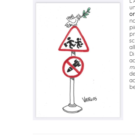
L’
u
or
no
pi
pr
sc
al
Di
ad
mi
de
ac
be