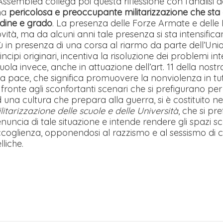
Assemblea collega poi questa riflessione con l’analisi 
na
pericolosa e preoccupante militarizzazione che sta
dine e grado
. La presenza delle Forze Armate e delle 
vità, ma da alcuni anni tale presenza si sta intensif
ù in presenza di una corsa al riarmo da parte dell’Un
incipi originari, incentiva la risoluzione dei problemi i
uola invece, anche in attuazione dell’art. 11 della nost
la pace, che significa promuovere la nonviolenza in tutti 
 fronte agli sconfortanti scenari che si prefigurano per l
 una cultura che prepara alla guerra, si è costituito n
litarizzazione delle scuole e delle Università
, che si pr
nuncia di tale situazione e intende rendere gli spazi sco
coglienza, opponendosi al razzismo e al sessismo di cui
lliche.