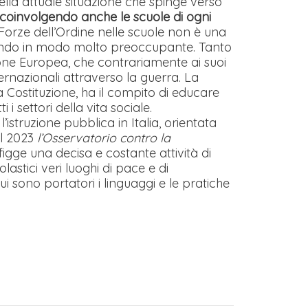
della attuale situazione che spinge verso
 coinvolgendo anche le scuole di ogni
Forze dell’Ordine nelle scuole non è una
icando in modo molto preoccupante. Tanto
ione Europea, che contrariamente ai suoi
nternazionali attraverso la guerra. La
ra Costituzione, ha il compito di educare
i settori della vita sociale.
’istruzione pubblica in Italia, orientata
el 2023
l’Osservatorio contro la
efigge una decisa e costante attività di
lastici veri luoghi di pace e di
 sono portatori i linguaggi e le pratiche