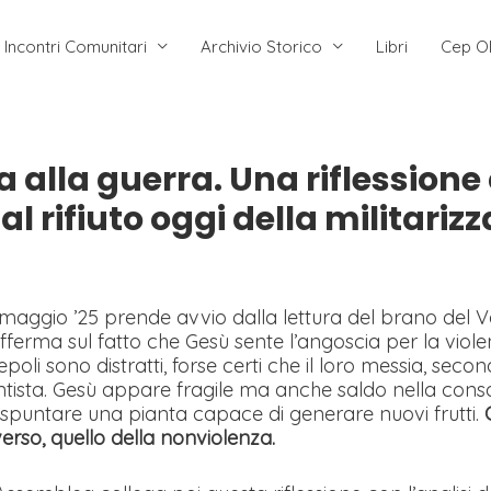
Incontri Comunitari
Archivio Storico
Libri
Cep O
 alla guerra. Una riflessione 
al rifiuto oggi della militariz
maggio ’25 prende avvio dalla lettura del brano del 
offerma sul fatto che Gesù sente l’angoscia per la violen
cepoli sono distratti, forse certi che il loro messia, sec
entista. Gesù appare fragile ma anche saldo nella cons
spuntare una pianta capace di generare nuovi frutti.
verso, quello della nonviolenza.